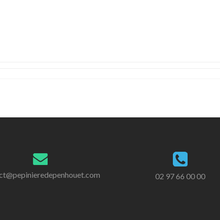
ct@pepinieredepenhouet.com
02 97 66 00 00