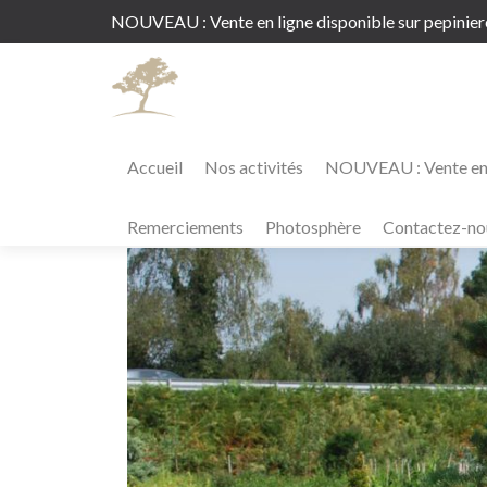
NOUVEAU : Vente en ligne disponible sur
pepinie
Accueil
Nos activités
NOUVEAU : Vente en 
Conifères
Remerciements
Photosphère
Contactez-no