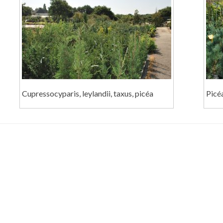
Cupressocyparis, leylandii, taxus, picéa
Picéa