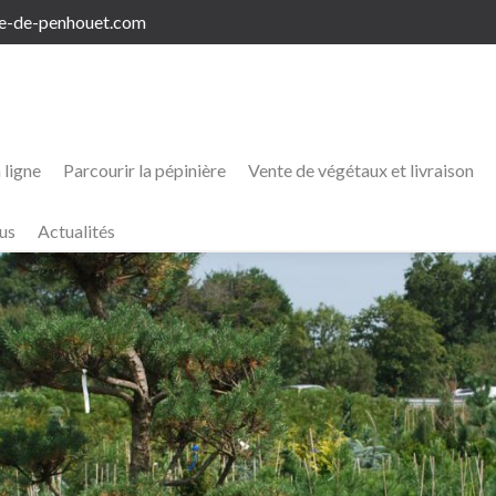
re-de-penhouet.com
ligne
Parcourir la pépinière
Vente de végétaux et livraison
us
Actualités