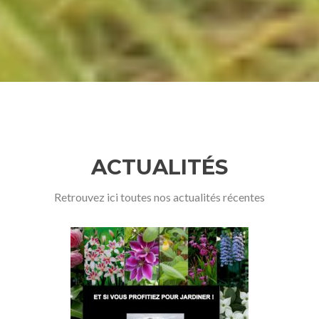
ACTUALITÉS
Retrouvez ici toutes nos actualités récentes
P
N
r
e
e
x
v
t
i