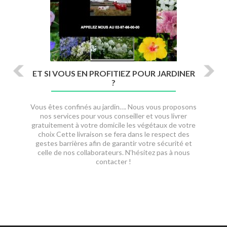
o
u
s
ET SI VOUS EN PROFITIEZ POUR JARDINER
?
Vous êtes confinés au jardin…. Nous vous proposons
nos services pour vous conseiller et vous livrer
gratuitement à votre domicile les végétaux de votre
choix Cette livraison se fera dans le respect des
gestes barrières afin de garantir votre sécurité et
celle de nos collaborateurs. N’hésitez pas à nous
contacter !