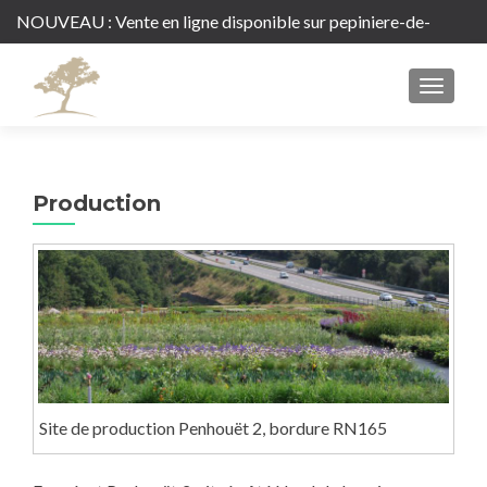
NOUVEAU : Vente en ligne disponible sur
pepiniere-de-
penhouet.com
MENU
Production
Site de production Penhouët 2, bordure RN165