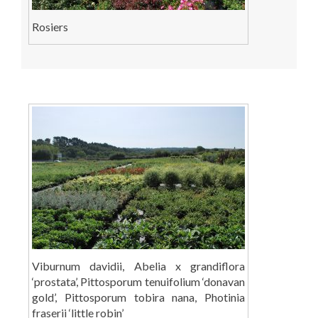
Rosiers
Viburnum davidii, Abelia x grandiflora
‘prostata’, Pittosporum tenuifolium ‘donavan
gold’, Pittosporum tobira nana, Photinia
fraserii ‘little robin’